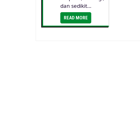
dan sedikit…
READ MORE