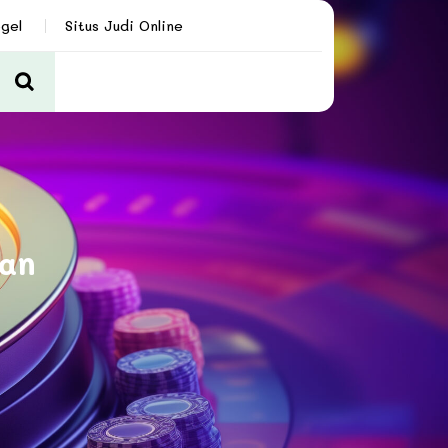
gel
Situs Judi Online
an