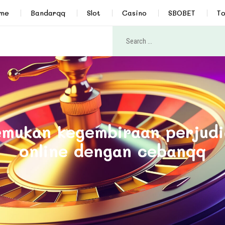
me
Bandarqq
Slot
Casino
SBOBET
To
emukan kegembiraan perjudi
online dengan cebanqq