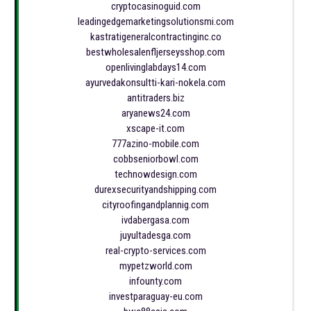
cryptocasinoguid.com
leadingedgemarketingsolutionsmi.com
kastratigeneralcontractinginc.co
bestwholesalenfljerseysshop.com
openlivinglabdays14.com
ayurvedakonsultti-kari-nokela.com
antitraders.biz
aryanews24.com
xscape-it.com
777azino-mobile.com
cobbseniorbowl.com
technowdesign.com
durexsecurityandshipping.com
cityroofingandplannig.com
ivdabergasa.com
juyultadesga.com
real-crypto-services.com
mypetzworld.com
infounty.com
investparaguay-eu.com