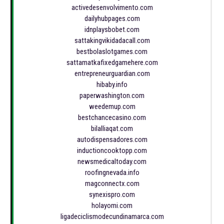
activedesenvolvimento.com
dailyhubpages.com
idnplaysbobet.com
sattakingvikidadacall.com
bestbolaslotgames.com
sattamatkafixedgamehere.com
entrepreneurguardian.com
hibaby.info
paperwashington.com
weedemup.com
bestchancecasino.com
bilalliaqat.com
autodispensadores.com
inductioncooktopp.com
newsmedicaltoday.com
roofingnevada.info
magconnectx.com
synexispro.com
holayomi.com
ligadeciclismodecundinamarca.com