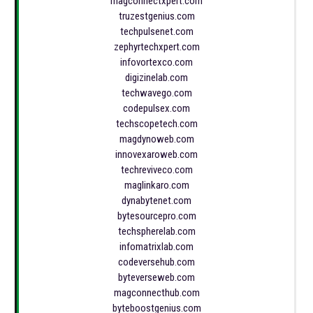
magconnectxpert.com
truzestgenius.com
techpulsenet.com
zephyrtechxpert.com
infovortexco.com
digizinelab.com
techwavego.com
codepulsex.com
techscopetech.com
magdynoweb.com
innovexaroweb.com
techreviveco.com
maglinkaro.com
dynabytenet.com
bytesourcepro.com
techspherelab.com
infomatrixlab.com
codeversehub.com
byteverseweb.com
magconnecthub.com
byteboostgenius.com