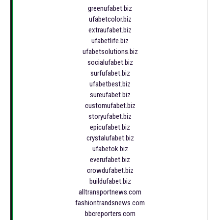
greenufabet.biz
ufabetcolor.biz
extraufabet.biz
ufabetlife.biz
ufabetsolutions.biz
socialufabet.biz
surfufabet.biz
ufabetbest.biz
sureufabet.biz
customufabet.biz
storyufabet.biz
epicufabet.biz
crystalufabet.biz
ufabetok.biz
everufabet.biz
crowdufabet.biz
buildufabet.biz
alltransportnews.com
fashiontrandsnews.com
bbcreporters.com