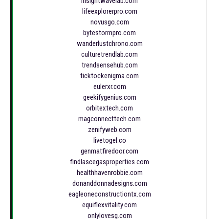
insightwavelab.com
lifeexplorerpro.com
novusgo.com
bytestormpro.com
wanderlustchrono.com
culturetrendlab.com
trendsensehub.com
ticktockenigma.com
eulerxr.com
geekifygenius.com
orbitextech.com
magconnecttech.com
zenifyweb.com
livetogel.co
genmatfiredoor.com
findlascegasproperties.com
healthhavenrobbie.com
donanddonnadesigns.com
eagleoneconstructiontx.com
equiflexvitality.com
onlylovesg.com