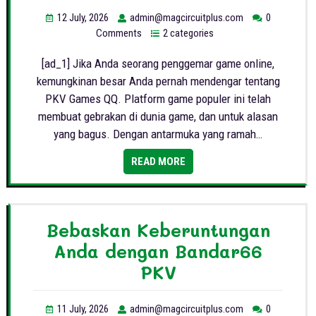
12 July, 2026
admin@magcircuitplus.com
0
Comments
2 categories
[ad_1] Jika Anda seorang penggemar game online,
kemungkinan besar Anda pernah mendengar tentang
PKV Games QQ. Platform game populer ini telah
membuat gebrakan di dunia game, dan untuk alasan
yang bagus. Dengan antarmuka yang ramah…
READ MORE
Bebaskan Keberuntungan
Anda dengan Bandar66
PKV
11 July, 2026
admin@magcircuitplus.com
0