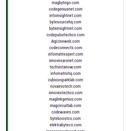
magbytego.com
codegeniusnet.com
infoinsightnet.com
bytesourcehq.com
byteinsightnet.com
codepulsetechco.com
digizineweb.com
codeconnectx.com
infomatrixxpert.com
innovexaronet.com
techvistanow.com
infomatrixhq.com
cubixiosparklab.com
novaevotech.com
innovextechco.com
maglinkgenius.com
magcircuitlab.com
codewavex.com
byteboostco.com
elektrabyteco.com