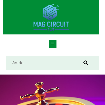
Skip
to
content
Open
Button