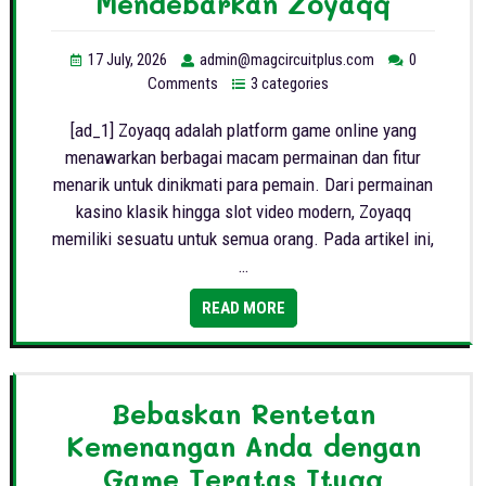
Mendebarkan Zoyaqq
17 July, 2026
admin@magcircuitplus.com
0
Comments
3 categories
[ad_1] Zoyaqq adalah platform game online yang
menawarkan berbagai macam permainan dan fitur
menarik untuk dinikmati para pemain. Dari permainan
kasino klasik hingga slot video modern, Zoyaqq
memiliki sesuatu untuk semua orang. Pada artikel ini,
…
READ MORE
Bebaskan Rentetan
Kemenangan Anda dengan
Game Teratas Ituqq