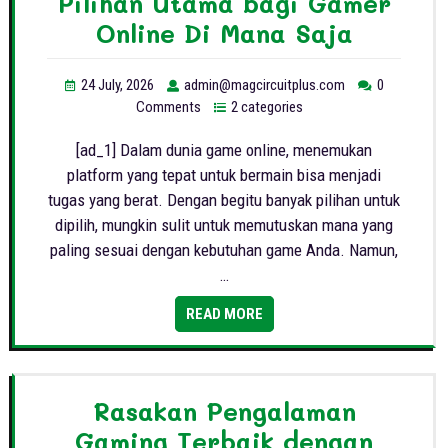
Pilihan Utama bagi Gamer
Online Di Mana Saja
24 July, 2026
admin@magcircuitplus.com
0
Comments
2 categories
[ad_1] Dalam dunia game online, menemukan
platform yang tepat untuk bermain bisa menjadi
tugas yang berat. Dengan begitu banyak pilihan untuk
dipilih, mungkin sulit untuk memutuskan mana yang
paling sesuai dengan kebutuhan game Anda. Namun,
…
READ MORE
Rasakan Pengalaman
Gaming Terbaik dengan