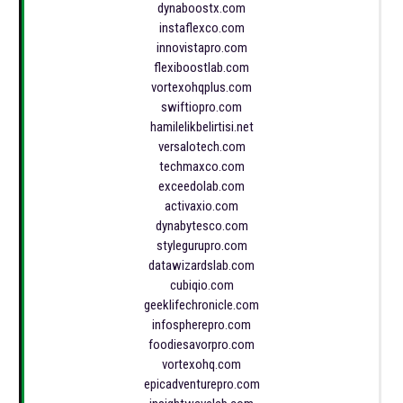
dynaboostx.com
instaflexco.com
innovistapro.com
flexiboostlab.com
vortexohqplus.com
swiftiopro.com
hamilelikbelirtisi.net
versalotech.com
techmaxco.com
exceedolab.com
activaxio.com
dynabytesco.com
stylegurupro.com
datawizardslab.com
cubiqio.com
geeklifechronicle.com
infospherepro.com
foodiesavorpro.com
vortexohq.com
epicadventurepro.com