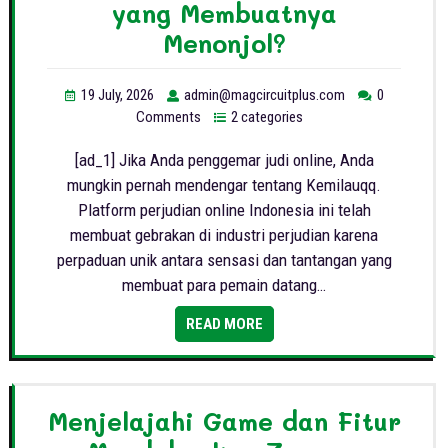
yang Membuatnya
Menonjol?
19 July, 2026
admin@magcircuitplus.com
0
Comments
2 categories
[ad_1] Jika Anda penggemar judi online, Anda
mungkin pernah mendengar tentang Kemilauqq.
Platform perjudian online Indonesia ini telah
membuat gebrakan di industri perjudian karena
perpaduan unik antara sensasi dan tantangan yang
membuat para pemain datang…
READ MORE
Menjelajahi Game dan Fitur