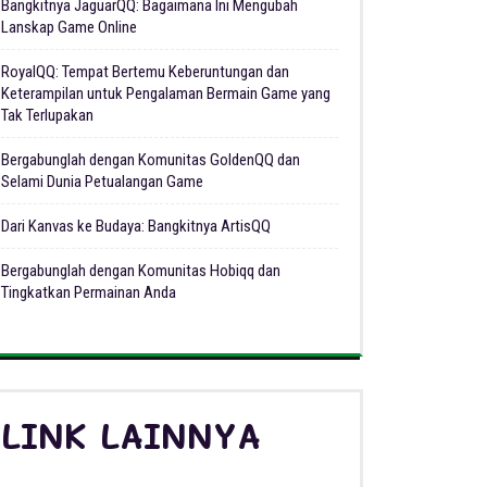
Bangkitnya JaguarQQ: Bagaimana Ini Mengubah
Lanskap Game Online
RoyalQQ: Tempat Bertemu Keberuntungan dan
Keterampilan untuk Pengalaman Bermain Game yang
Tak Terlupakan
Bergabunglah dengan Komunitas GoldenQQ dan
Selami Dunia Petualangan Game
Dari Kanvas ke Budaya: Bangkitnya ArtisQQ
Bergabunglah dengan Komunitas Hobiqq dan
Tingkatkan Permainan Anda
LINK LAINNYA