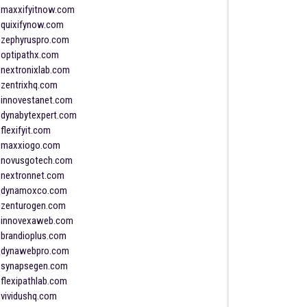
maxxifyitnow.com
quixifynow.com
zephyruspro.com
optipathx.com
nextronixlab.com
zentrixhq.com
innovestanet.com
dynabytexpert.com
flexifyit.com
maxxiogo.com
novusgotech.com
nextronnet.com
dynamoxco.com
zenturogen.com
innovexaweb.com
brandioplus.com
dynawebpro.com
synapsegen.com
flexipathlab.com
vividushq.com