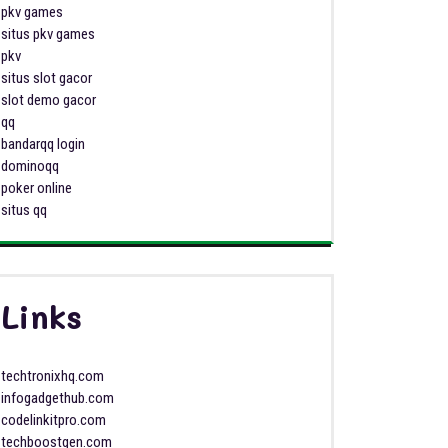
pkv games
situs pkv games
pkv
situs slot gacor
slot demo gacor
qq
bandarqq login
dominoqq
poker online
situs qq
Links
techtronixhq.com
infogadgethub.com
codelinkitpro.com
techboostgen.com