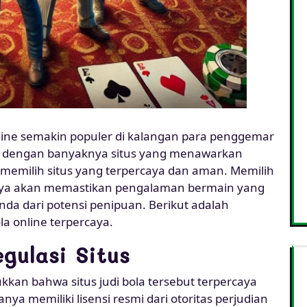
a online semakin populer di kalangan para penggemar
, dengan banyaknya situs yang menawarkan
 memilih situs yang terpercaya dan aman. Memilih
 hanya akan memastikan pengalaman bermain yang
da dari potensi penipuan. Berikut adalah
la online terpercaya.
gulasi Situs
kan bahwa situs judi bola tersebut terpercaya
anya memiliki lisensi resmi dari otoritas perjudian