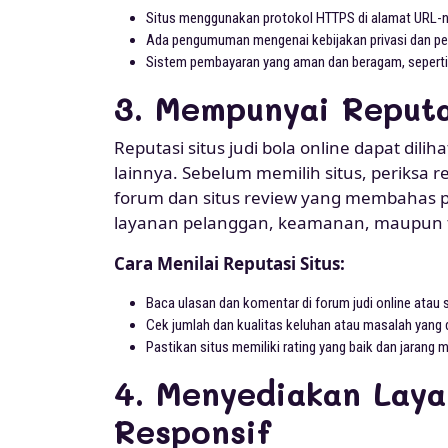
Situs menggunakan protokol HTTPS di alamat URL-n
Ada pengumuman mengenai kebijakan privasi dan pe
Sistem pembayaran yang aman dan beragam, seperti ka
3. Mempunyai Reputa
Reputasi situs judi bola online dapat di
lainnya. Sebelum memilih situs, periksa r
forum dan situs review yang membahas pen
layanan pelanggan, keamanan, maupun t
Cara Menilai Reputasi Situs:
Baca ulasan dan komentar di forum judi online atau s
Cek jumlah dan kualitas keluhan atau masalah yang
Pastikan situs memiliki rating yang baik dan jarang 
4. Menyediakan Laya
Responsif