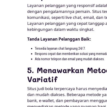
Layanan pelanggan yang responsif adalah 
dengan pengalamannya pemain. Situs te
komunikasi, seperti live chat, email, dan
Layanan pelanggan yang cepat tanggap
kebingungan dalam waktu singkat.
Tanda Layanan Pelanggan Baik:
Tersedia layanan chat langsung 24/7.
Respons cepat dan memberikan solusi yang memada
Ada nomor telepon dan email yang mudah diakses.
5. Menawarkan Meto
Variatif
Situs judi bola terpercaya harus menye
dan mudah diakses. Beberapa metode yan
bank, e-wallet, dan pembayaran mengguna
menyediakan metode yang nyaman bagi A