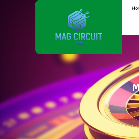
Skip
Ho
to
content
M