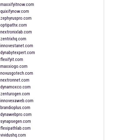
maxxifyitnow.com
quixifynow.com
zephyruspro.com
optipathx.com
nextronixlab.com
zentrixhq.com
innovestanet.com
dynabytexpert.com
flexifyit.com
maxxiogo.com
novusgotech.com
nextronnet.com
dynamoxco.com
zenturogen.com
innovexaweb.com
brandioplus.com
dynawebpro.com
synapsegen.com
flexipathlab.com
vividushq.com