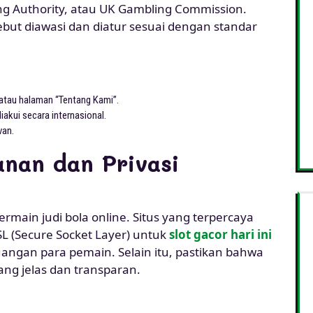
ng Authority, atau UK Gambling Commission.
ebut diawasi dan diatur sesuai dengan standar
s atau halaman “Tentang Kami”.
iakui secara internasional.
van.
nan dan Privasi
rmain judi bola online. Situs yang terpercaya
L (Secure Socket Layer) untuk
slot gacor hari ini
uangan para pemain. Selain itu, pastikan bahwa
yang jelas dan transparan.