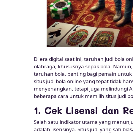
Di era digital saat ini, taruhan judi bol
olahraga, khususnya sepak bola. Namun
taruhan bola, penting bagi pemain untuk
situs judi bola online yang tepat tidak
menyenangkan, tetapi juga melindungi An
beberapa cara untuk memilih situs judi bo
1. Cek Lisensi dan Re
Salah satu indikator utama yang menunjuk
adalah lisensinya. Situs judi yang sah bias