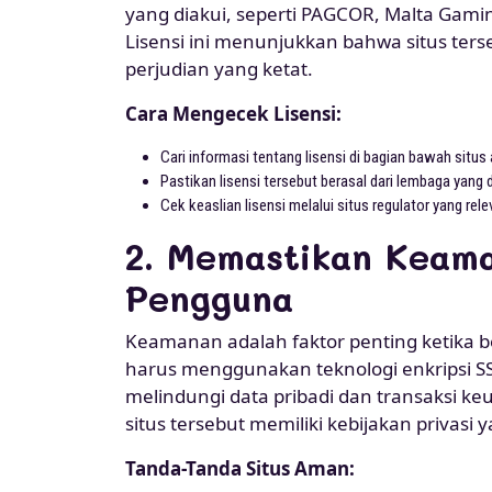
yang diakui, seperti PAGCOR, Malta Gami
Lisensi ini menunjukkan bahwa situs ters
perjudian yang ketat.
Cara Mengecek Lisensi:
Cari informasi tentang lisensi di bagian bawah situ
Pastikan lisensi tersebut berasal dari lembaga yang d
Cek keaslian lisensi melalui situs regulator yang rele
2. Memastikan Keama
Pengguna
Keamanan adalah faktor penting ketika be
harus menggunakan teknologi enkripsi SS
melindungi data pribadi dan transaksi ke
situs tersebut memiliki kebijakan privasi 
Tanda-Tanda Situs Aman: