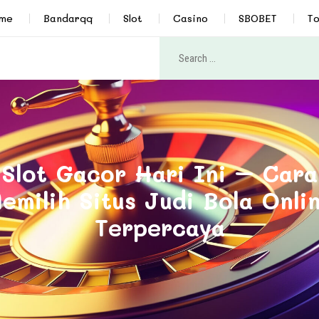
me
Bandarqq
Slot
Casino
SBOBET
To
Slot Gacor Hari Ini – Cara
emilih Situs Judi Bola Onli
Terpercaya