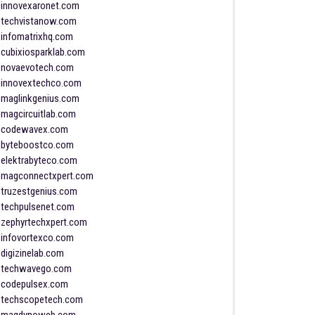
innovexaronet.com
techvistanow.com
infomatrixhq.com
cubixiosparklab.com
novaevotech.com
innovextechco.com
maglinkgenius.com
magcircuitlab.com
codewavex.com
byteboostco.com
elektrabyteco.com
magconnectxpert.com
truzestgenius.com
techpulsenet.com
zephyrtechxpert.com
infovortexco.com
digizinelab.com
techwavego.com
codepulsex.com
techscopetech.com