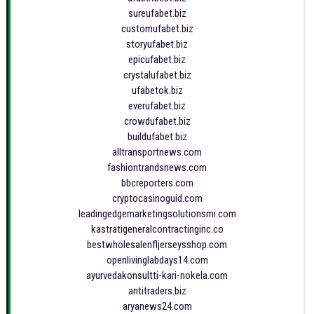
sureufabet.biz
customufabet.biz
storyufabet.biz
epicufabet.biz
crystalufabet.biz
ufabetok.biz
everufabet.biz
crowdufabet.biz
buildufabet.biz
alltransportnews.com
fashiontrandsnews.com
bbcreporters.com
cryptocasinoguid.com
leadingedgemarketingsolutionsmi.com
kastratigeneralcontractinginc.co
bestwholesalenfljerseysshop.com
openlivinglabdays14.com
ayurvedakonsultti-kari-nokela.com
antitraders.biz
aryanews24.com