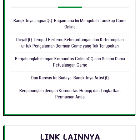
Bangkitnya JaguarQQ: Bagaimana Ini Mengubah Lanskap Game
Online
RoyalQQ: Tempat Bertemu Keberuntungan dan Keterampilan
untuk Pengalaman Bermain Game yang Tak Terlupakan
Bergabunglah dengan Komunitas GoldenQQ dan Selami Dunia
Petualangan Game
Dari Kanvas ke Budaya: Bangkitnya ArtisQQ
Bergabunglah dengan Komunitas Hobiqq dan Tingkatkan
Permainan Anda
LINK LAINNYA