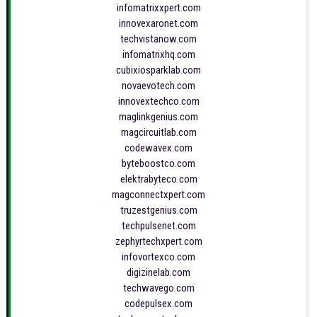
infomatrixxpert.com
innovexaronet.com
techvistanow.com
infomatrixhq.com
cubixiosparklab.com
novaevotech.com
innovextechco.com
maglinkgenius.com
magcircuitlab.com
codewavex.com
byteboostco.com
elektrabyteco.com
magconnectxpert.com
truzestgenius.com
techpulsenet.com
zephyrtechxpert.com
infovortexco.com
digizinelab.com
techwavego.com
codepulsex.com