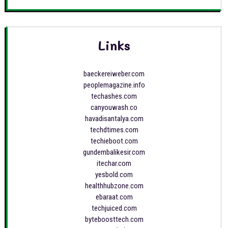
Links
baeckereiweber.com
peoplemagazine.info
techashes.com
canyouwash.co
havadisantalya.com
techdtimes.com
techieboot.com
gundembalikesir.com
itechar.com
yesbold.com
healthhubzone.com
ebaraat.com
techjuiced.com
byteboosttech.com