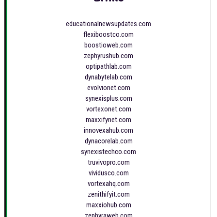
educationalnewsupdates.com
flexiboostco.com
boostioweb.com
zephyrushub.com
optipathlab.com
dynabytelab.com
evolvionet.com
synexisplus.com
vortexonet.com
maxxifynet.com
innovexahub.com
dynacorelab.com
synexistechco.com
truvivopro.com
vividusco.com
vortexahq.com
zenithifyit.com
maxxiohub.com
zephyraweb.com