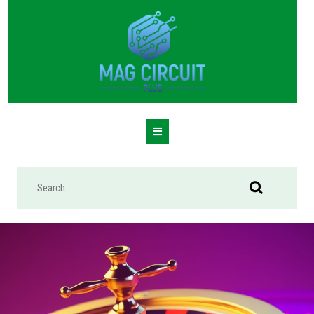
Skip
to
content
Open
Button