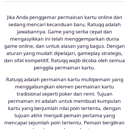
Jika Anda penggemar permainan kartu online dan
sedang mencari kecanduan baru, Ratuqq adalah
jawabannya. Game yang serba cepat dan
mengasyikkan ini telah menggemparkan dunia
game online, dan untuk alasan yang bagus. Dengan
aturan yang mudah dipelajari, gameplay strategis,
dan sifat kompetitif, Ratuqq wajib dicoba oleh semua
penggila permainan kartu.
Ratuqq adalah permainan kartu multipemain yang
menggabungkan elemen permainan kartu
tradisional seperti poker dan remi. Tujuan
permainan ini adalah untuk membuat kumpulan
kartu yang berjumlah nilai poin tertentu, dengan
tujuan akhir menjadi pemain pertama yang
mencapai sejumlah poin tertentu. Pemain bergiliran