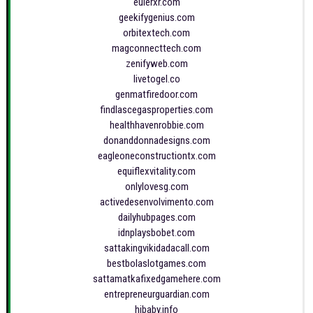
eulerxr.com
geekifygenius.com
orbitextech.com
magconnecttech.com
zenifyweb.com
livetogel.co
genmatfiredoor.com
findlascegasproperties.com
healthhavenrobbie.com
donanddonnadesigns.com
eagleoneconstructiontx.com
equiflexvitality.com
onlylovesg.com
activedesenvolvimento.com
dailyhubpages.com
idnplaysbobet.com
sattakingvikidadacall.com
bestbolaslotgames.com
sattamatkafixedgamehere.com
entrepreneurguardian.com
hibaby.info