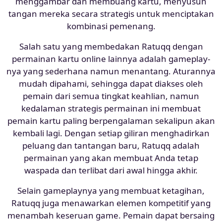
menggambar dan membuang kartu, menyusun
tangan mereka secara strategis untuk menciptakan
kombinasi pemenang.
Salah satu yang membedakan Ratuqq dengan
permainan kartu online lainnya adalah gameplay-
nya yang sederhana namun menantang. Aturannya
mudah dipahami, sehingga dapat diakses oleh
pemain dari semua tingkat keahlian, namun
kedalaman strategis permainan ini membuat
pemain kartu paling berpengalaman sekalipun akan
kembali lagi. Dengan setiap giliran menghadirkan
peluang dan tantangan baru, Ratuqq adalah
permainan yang akan membuat Anda tetap
waspada dan terlibat dari awal hingga akhir.
Selain gameplaynya yang membuat ketagihan,
Ratuqq juga menawarkan elemen kompetitif yang
menambah keseruan game. Pemain dapat bersaing