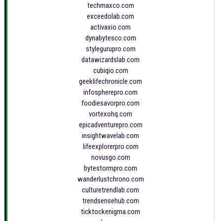
techmaxco.com
exceedolab.com
activaxio.com
dynabytesco.com
stylegurupro.com
datawizardslab.com
cubiqio.com
geeklifechronicle.com
infospherepro.com
foodiesavorpro.com
vortexohq.com
epicadventurepro.com
insightwavelab.com
lifeexplorerpro.com
novusgo.com
bytestormpro.com
wanderlustchrono.com
culturetrendlab.com
trendsensehub.com
ticktockenigma.com