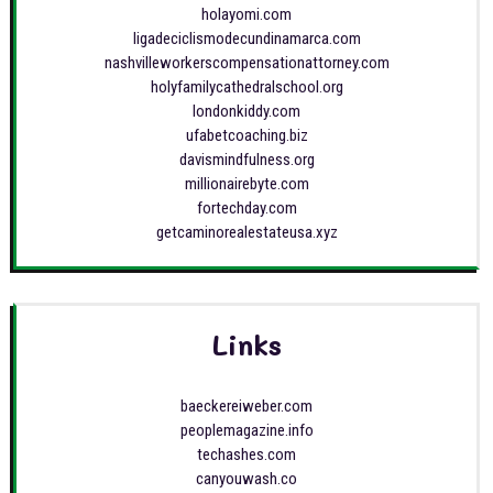
holayomi.com
ligadeciclismodecundinamarca.com
nashvilleworkerscompensationattorney.com
holyfamilycathedralschool.org
londonkiddy.com
ufabetcoaching.biz
davismindfulness.org
millionairebyte.com
fortechday.com
getcaminorealestateusa.xyz
Links
baeckereiweber.com
peoplemagazine.info
techashes.com
canyouwash.co