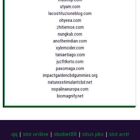
utyam.com
lacostituzioneblog.com
ohyeea.com
zhitiemoe.com
nungkub.com
anotherindian.com
xylemcider.com
taniaetiago.com
juzfitketo.com
pasomaga.com
impactgardencbdgummies.org
naturesstimulantcbd.net
nopalinaeuropa.com
biomagnify.net
qq
|
slot online
|
sbobet88
|
situs pkv
|
slot anti