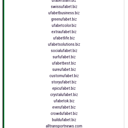
ufabetsiam.biz
swissufabet.biz
ufabetbusiness.biz
greenufabet.biz
ufabetcolor.biz
extraufabet.biz
ufabetlife.biz
ufabetsolutions.biz
socialufabet.biz
surfufabet.biz
ufabetbest.biz
sureufabet.biz
customufabet.biz
storyufabet.biz
epicufabet.biz
crystalufabet.biz
ufabetok.biz
everufabet.biz
crowdufabet.biz
buildufabet.biz
alltransportnews.com