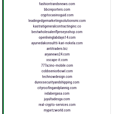
fashiontrandsnews.com
bbcreporters.com
cryptocasinoguid.com
leadingedgemarketingsolutionsmi.com
kastratigeneralcontractinginc.co
bestwholesalenfljerseysshop.com
openlivinglabdays14.com
ayurvedakonsultti-kari-nokela.com
antitraders.biz
aryanews24.com
xscape-it.com
777azino-mobile.com
cobbseniorbowl.com
technowdesign.com
durexsecurityandshipping.com
cityroofingandplannig.com
ivdabergasa.com
juyultadesga.com
real-crypto-services.com
mypetzworld.com