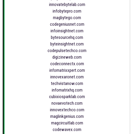
innovatebytelab.com
infobytepro.com
magbytego.com
codegeniusnet.com
infoinsightnet.com
bytesourcehq.com
byteinsightnet.com
codepulsetechco.com
digizineweb.com
codeconnectx.com
infomatrixxpert.com
innovexaronet.com
techvistanow.com
infomatrixhq.com
cubixiosparklab.com
novaevotech.com
innovextechco.com
maglinkgenius.com
magcircuitlab.com
codewavex.com