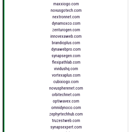
maxxiogo.com
novusgotech.com
nextronnet.com
dynamoxco.com
zenturogen.com
innovexaweb.com
brandioplus.com
dynawebpro.com
synapsegen.com
flexipathlab.com
vividushq.com
vortexaplus.com
cubixiogo.com
novuspherenet.com
orbitechnet.com
optiwavex.com
omnidynoco.com
zephyrtechhub.com
truzestweb.com
synapsexpert.com