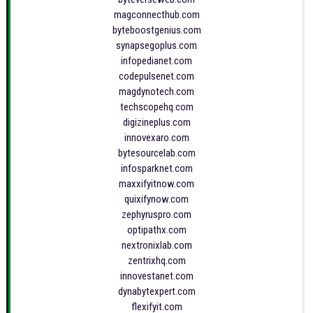
magconnecthub.com
byteboostgenius.com
synapsegoplus.com
infopedianet.com
codepulsenet.com
magdynotech.com
techscopehq.com
digizineplus.com
innovexaro.com
bytesourcelab.com
infosparknet.com
maxxifyitnow.com
quixifynow.com
zephyruspro.com
optipathx.com
nextronixlab.com
zentrixhq.com
innovestanet.com
dynabytexpert.com
flexifyit.com