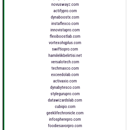
novuswayz.com
actifypro.com
dynaboostx.com
instaflexco.com
innovistapro.com
flexiboostlab.com
vortexohqplus.com
swiftiopro.com
hamilelikbelirtisi.net
versalotech.com
techmaxco.com
exceedolab.com
activaxio.com
dynabytesco.com
stylegurupro.com
datawizardslab.com
cubiqio.com
geeklifechronicle.com
infospherepro.com
foodiesavorpro.com