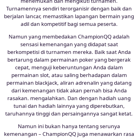
menemukan dan mengikuti turnamen.
Turnamennya sendiri terorganisir dengan baik dan
berjalan lancar, memastikan lapangan bermain yang
adil dan kompetitif bagi semua peserta.
Namun yang membedakan ChampionQQ adalah
sensasi kemenangan yang didapat saat
berkompetisi di turnamen mereka. Baik saat Anda
bertarung dalam permainan poker yang bergerak
cepat, menguji keberuntungan Anda dalam
permainan slot, atau saling berhadapan dalam
permainan blackjack, aliran adrenalin yang datang
dari kemenangan tidak akan pernah bisa Anda
rasakan. mengalahkan. Dan dengan hadiah uang
tunai dan hadiah lainnya yang diperebutkan,
taruhannya tinggi dan persaingannya sangat ketat.
Namun ini bukan hanya tentang serunya
kemenangan – ChampionQQ juga menawarkan rasa