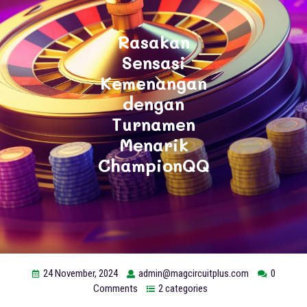
Rasakan
Sensasi
Kemenangan
dengan
Turnamen
Menarik
ChampionQQ
24 November, 2024
admin@magcircuitplus.com
0
Comments
2 categories