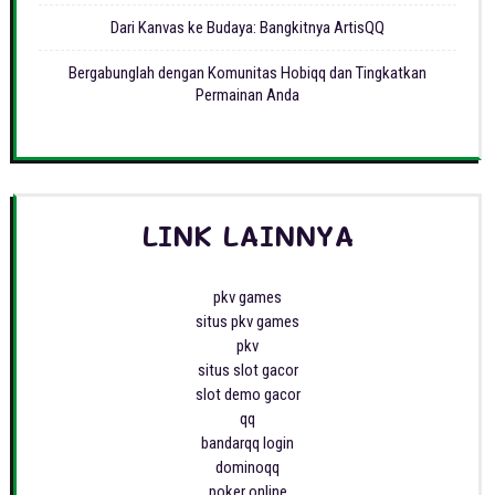
Dari Kanvas ke Budaya: Bangkitnya ArtisQQ
Bergabunglah dengan Komunitas Hobiqq dan Tingkatkan
Permainan Anda
LINK LAINNYA
pkv games
situs pkv games
pkv
situs slot gacor
slot demo gacor
qq
bandarqq login
dominoqq
poker online