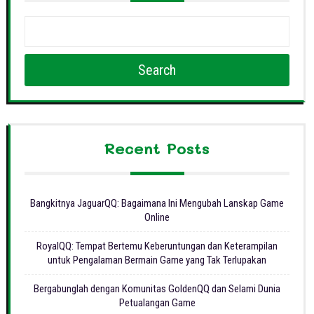
Search
Recent Posts
Bangkitnya JaguarQQ: Bagaimana Ini Mengubah Lanskap Game
Online
RoyalQQ: Tempat Bertemu Keberuntungan dan Keterampilan
untuk Pengalaman Bermain Game yang Tak Terlupakan
Bergabunglah dengan Komunitas GoldenQQ dan Selami Dunia
Petualangan Game