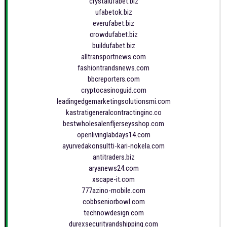
crystalufabet.biz
ufabetok.biz
everufabet.biz
crowdufabet.biz
buildufabet.biz
alltransportnews.com
fashiontrandsnews.com
bbcreporters.com
cryptocasinoguid.com
leadingedgemarketingsolutionsmi.com
kastratigeneralcontractinginc.co
bestwholesalenfljerseysshop.com
openlivinglabdays14.com
ayurvedakonsultti-kari-nokela.com
antitraders.biz
aryanews24.com
xscape-it.com
777azino-mobile.com
cobbseniorbowl.com
technowdesign.com
durexsecurityandshipping.com