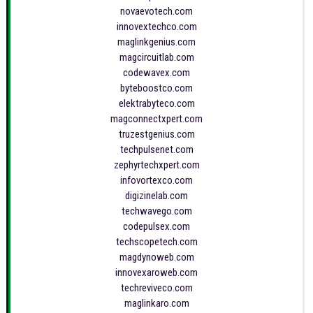
novaevotech.com
innovextechco.com
maglinkgenius.com
magcircuitlab.com
codewavex.com
byteboostco.com
elektrabyteco.com
magconnectxpert.com
truzestgenius.com
techpulsenet.com
zephyrtechxpert.com
infovortexco.com
digizinelab.com
techwavego.com
codepulsex.com
techscopetech.com
magdynoweb.com
innovexaroweb.com
techreviveco.com
maglinkaro.com