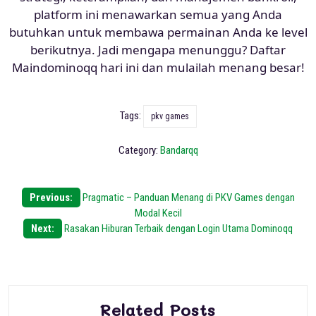
platform ini menawarkan semua yang Anda
butuhkan untuk membawa permainan Anda ke level
berikutnya. Jadi mengapa menunggu? Daftar
Maindominoqq hari ini dan mulailah menang besar!
Tags:
pkv games
Category:
Bandarqq
Post
Previous:
Pragmatic – Panduan Menang di PKV Games dengan
Modal Kecil
navigation
Next:
Rasakan Hiburan Terbaik dengan Login Utama Dominoqq
Related Posts