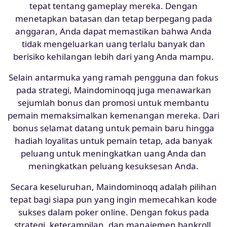
tepat tentang gameplay mereka. Dengan
menetapkan batasan dan tetap berpegang pada
anggaran, Anda dapat memastikan bahwa Anda
tidak mengeluarkan uang terlalu banyak dan
berisiko kehilangan lebih dari yang Anda mampu.
Selain antarmuka yang ramah pengguna dan fokus
pada strategi, Maindominoqq juga menawarkan
sejumlah bonus dan promosi untuk membantu
pemain memaksimalkan kemenangan mereka. Dari
bonus selamat datang untuk pemain baru hingga
hadiah loyalitas untuk pemain tetap, ada banyak
peluang untuk meningkatkan uang Anda dan
meningkatkan peluang kesuksesan Anda.
Secara keseluruhan, Maindominoqq adalah pilihan
tepat bagi siapa pun yang ingin memecahkan kode
sukses dalam poker online. Dengan fokus pada
strategi, keterampilan, dan manajemen bankroll,