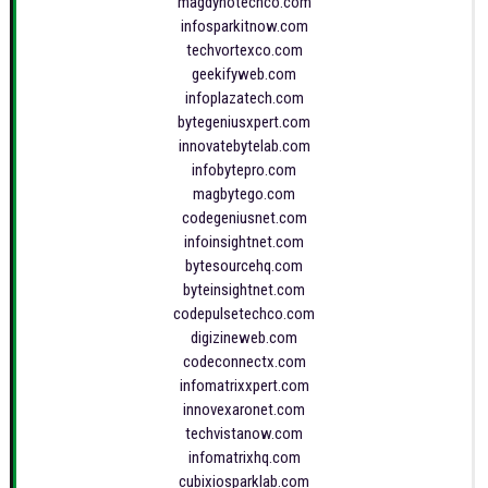
magdynotechco.com
infosparkitnow.com
techvortexco.com
geekifyweb.com
infoplazatech.com
bytegeniusxpert.com
innovatebytelab.com
infobytepro.com
magbytego.com
codegeniusnet.com
infoinsightnet.com
bytesourcehq.com
byteinsightnet.com
codepulsetechco.com
digizineweb.com
codeconnectx.com
infomatrixxpert.com
innovexaronet.com
techvistanow.com
infomatrixhq.com
cubixiosparklab.com