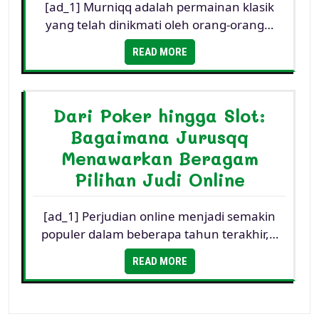
[ad_1] Murniqq adalah permainan klasik
yang telah dinikmati oleh orang-orang…
READ MORE
Dari Poker hingga Slot:
Bagaimana Jurusqq
Menawarkan Beragam
Pilihan Judi Online
[ad_1] Perjudian online menjadi semakin
populer dalam beberapa tahun terakhir,…
READ MORE