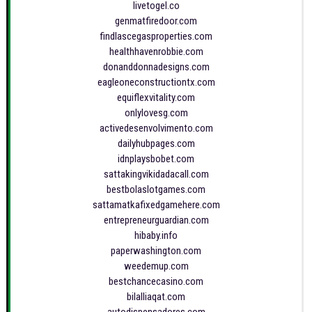
livetogel.co
genmatfiredoor.com
findlascegasproperties.com
healthhavenrobbie.com
donanddonnadesigns.com
eagleoneconstructiontx.com
equiflexvitality.com
onlylovesg.com
activedesenvolvimento.com
dailyhubpages.com
idnplaysbobet.com
sattakingvikidadacall.com
bestbolaslotgames.com
sattamatkafixedgamehere.com
entrepreneurguardian.com
hibaby.info
paperwashington.com
weedemup.com
bestchancecasino.com
bilalliaqat.com