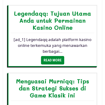
Legendaqq: Tujuan Utama
Anda untuk Permainan
Kasino Online
[ad_1] Legendaqq adalah platform kasino
online terkemuka yang menawarkan
berbagai…
READ MORE
Menguasai Murniqq: Tips
dan Strategi Sukses di
Game Klasik ini