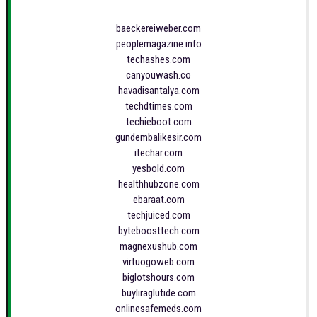
baeckereiweber.com
peoplemagazine.info
techashes.com
canyouwash.co
havadisantalya.com
techdtimes.com
techieboot.com
gundembalikesir.com
itechar.com
yesbold.com
healthhubzone.com
ebaraat.com
techjuiced.com
byteboosttech.com
magnexushub.com
virtuogoweb.com
biglotshours.com
buyliraglutide.com
onlinesafemeds.com