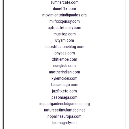
sumnercafe.com
dunetflix.com
movimientoindignados.org
milfxxxpussy.com
uptodatefamily.com
musitop.com
utyam.com
lacostituzioneblog.com
ohyeea.com
zhitiemoe.com
nungkub.com
anotherindian.com
xylemcider.com
taniaetiago.com
juzfitketo.com
pasomaga.com
impactgardencbdgummies.org
naturesstimulantcbd.net
nopalinaeuropa.com
biomagnify.net