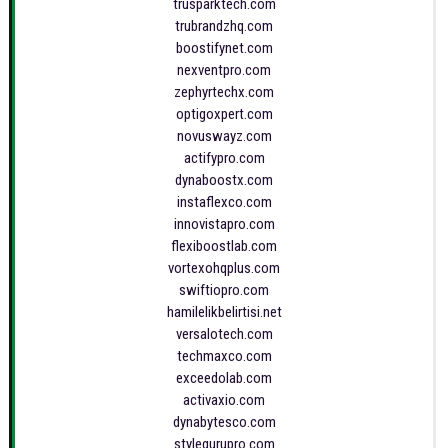
trusparktech.com
trubrandzhq.com
boostifynet.com
nexventpro.com
zephyrtechx.com
optigoxpert.com
novuswayz.com
actifypro.com
dynaboostx.com
instaflexco.com
innovistapro.com
flexiboostlab.com
vortexohqplus.com
swiftiopro.com
hamilelikbelirtisi.net
versalotech.com
techmaxco.com
exceedolab.com
activaxio.com
dynabytesco.com
stylegurupro.com