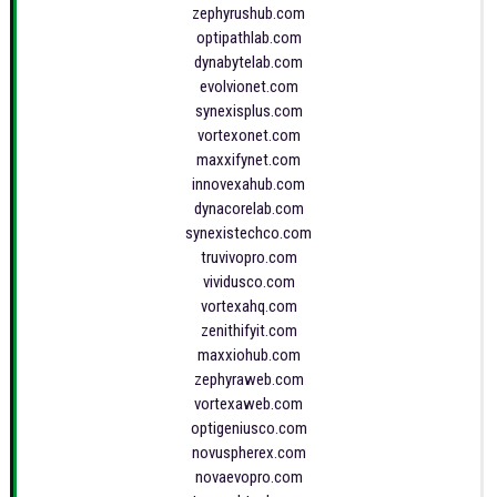
zephyrushub.com
optipathlab.com
dynabytelab.com
evolvionet.com
synexisplus.com
vortexonet.com
maxxifynet.com
innovexahub.com
dynacorelab.com
synexistechco.com
truvivopro.com
vividusco.com
vortexahq.com
zenithifyit.com
maxxiohub.com
zephyraweb.com
vortexaweb.com
optigeniusco.com
novuspherex.com
novaevopro.com