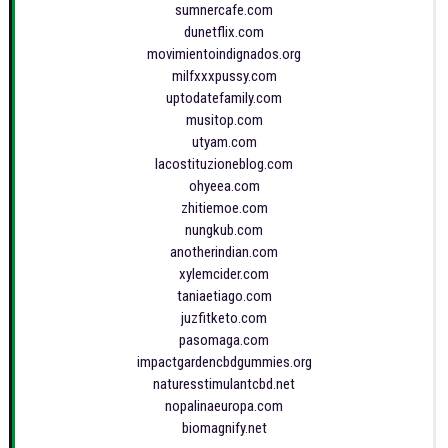
sumnercafe.com
dunetflix.com
movimientoindignados.org
milfxxxpussy.com
uptodatefamily.com
musitop.com
utyam.com
lacostituzioneblog.com
ohyeea.com
zhitiemoe.com
nungkub.com
anotherindian.com
xylemcider.com
taniaetiago.com
juzfitketo.com
pasomaga.com
impactgardencbdgummies.org
naturesstimulantcbd.net
nopalinaeuropa.com
biomagnify.net