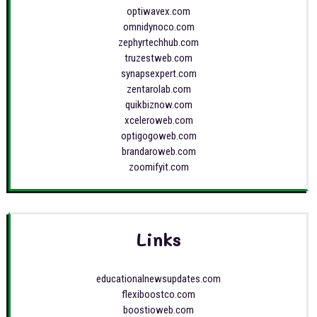
optiwavex.com
omnidynoco.com
zephyrtechhub.com
truzestweb.com
synapsexpert.com
zentarolab.com
quikbiznow.com
xceleroweb.com
optigogoweb.com
brandaroweb.com
zoomifyit.com
Links
educationalnewsupdates.com
flexiboostco.com
boostioweb.com