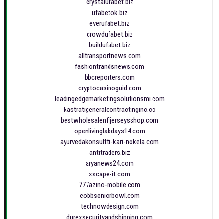
crystalufabet.biz
ufabetok.biz
everufabet.biz
crowdufabet.biz
buildufabet.biz
alltransportnews.com
fashiontrandsnews.com
bbcreporters.com
cryptocasinoguid.com
leadingedgemarketingsolutionsmi.com
kastratigeneralcontractinginc.co
bestwholesalenfljerseysshop.com
openlivinglabdays14.com
ayurvedakonsultti-kari-nokela.com
antitraders.biz
aryanews24.com
xscape-it.com
777azino-mobile.com
cobbseniorbowl.com
technowdesign.com
durexsecurityandshipping.com