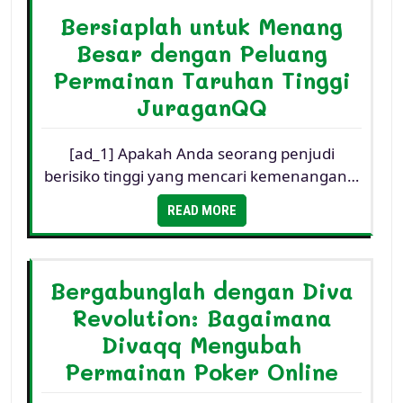
Bersiaplah untuk Menang
Besar dengan Peluang
Permainan Taruhan Tinggi
JuraganQQ
[ad_1] Apakah Anda seorang penjudi
berisiko tinggi yang mencari kemenangan…
READ MORE
Bergabunglah dengan Diva
Revolution: Bagaimana
Divaqq Mengubah
Permainan Poker Online