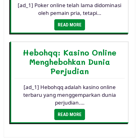
[ad_1] Poker online telah lama didominasi
oleh pemain pria, tetapi…
READ MORE
Hebohqq: Kasino Online
Menghebohkan Dunia
Perjudian
[ad_1] Hebohqq adalah kasino online
terbaru yang menggemparkan dunia
perjudian.…
READ MORE