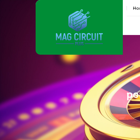
Skip
Ho
to
content
pe