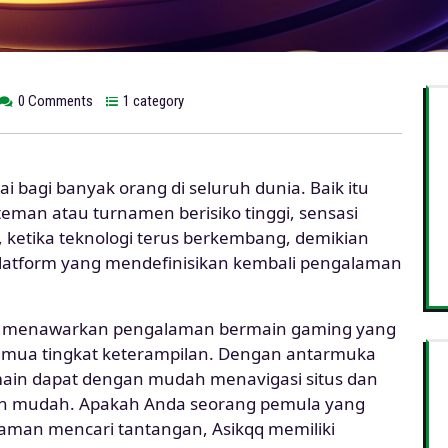
0 Comments
1 category
ai bagi banyak orang di seluruh dunia. Baik itu
man atau turnamen berisiko tinggi, sensasi
 ketika teknologi terus berkembang, demikian
u platform yang mendefinisikan kembali pengalaman
ang menawarkan pengalaman bermain gaming yang
emua tingkat keterampilan. Dengan antarmuka
in dapat dengan mudah menavigasi situs dan
n mudah. Apakah Anda seorang pemula yang
alaman mencari tantangan, Asikqq memiliki