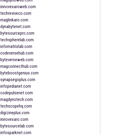
magdynoweb.com
innovexaroweb.com
techreviveco.com
maglinkaro.com
dynabytenet.com
bytesourcepro.com
techspherelab.com
infomatrixlab.com
codeversehub.com
byteverseweb.com
magconnecthub.com
byteboostgenius.com
synapsegoplus.com
infopedianet.com
codepulsenet.com
magdynotech.com
techscopehq.com
digizineplus.com
innovexaro.com
bytesourcelab.com
infosparknet.com