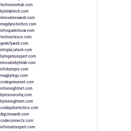
techsensehub.com
bytelabtech.com
innovatexaweb.com
magdynotechco.com
infosparkitnow.com
techvortexco.com
geekifyweb.com
infoplazatech.com
bytegeniusxpert.com
innovatebytelab.com
infobytepro.com
magbytego.com
codegeniusnet.com
infoinsightnet.com
bytesourcehq.com
byteinsightnet.com
codepulsetechco.com
digizineweb.com
codeconnectx.com
infomatrixxpert.com