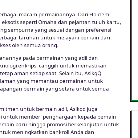
 berbagai macam permainannya. Dari Hold’em
ih eksotis seperti Omaha dan pejantan tujuh kartu,
g sempurna yang sesuai dengan preferensi
erbagai taruhan untuk melayani pemain dari
kses oleh semua orang.
ekanannya pada permainan yang adil dan
nologi enkripsi canggih untuk memastikan
tap aman setiap saat. Selain itu, AsikqQ
alaman yang memantau permainan untuk
apangan bermain yang setara untuk semua
mitmen untuk bermain adil, Asikqq juga
i untuk memberi penghargaan kepada pemain
pemain baru hingga promosi berkelanjutan untuk
ntuk meningkatkan bankroll Anda dan