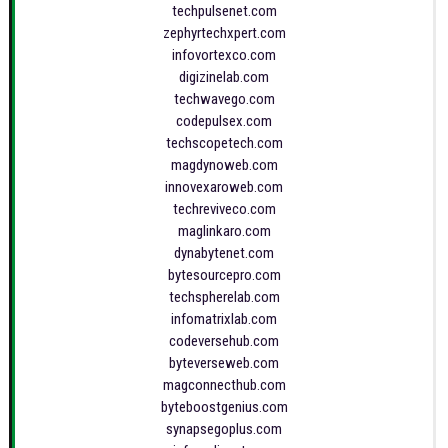
techpulsenet.com
zephyrtechxpert.com
infovortexco.com
digizinelab.com
techwavego.com
codepulsex.com
techscopetech.com
magdynoweb.com
innovexaroweb.com
techreviveco.com
maglinkaro.com
dynabytenet.com
bytesourcepro.com
techspherelab.com
infomatrixlab.com
codeversehub.com
byteverseweb.com
magconnecthub.com
byteboostgenius.com
synapsegoplus.com