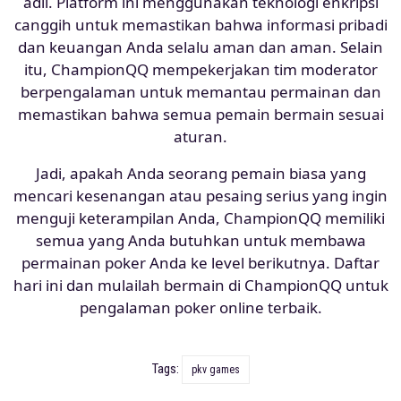
adil. Platform ini menggunakan teknologi enkripsi
canggih untuk memastikan bahwa informasi pribadi
dan keuangan Anda selalu aman dan aman. Selain
itu, ChampionQQ mempekerjakan tim moderator
berpengalaman untuk memantau permainan dan
memastikan bahwa semua pemain bermain sesuai
aturan.
Jadi, apakah Anda seorang pemain biasa yang
mencari kesenangan atau pesaing serius yang ingin
menguji keterampilan Anda, ChampionQQ memiliki
semua yang Anda butuhkan untuk membawa
permainan poker Anda ke level berikutnya. Daftar
hari ini dan mulailah bermain di ChampionQQ untuk
pengalaman poker online terbaik.
Tags:
pkv games