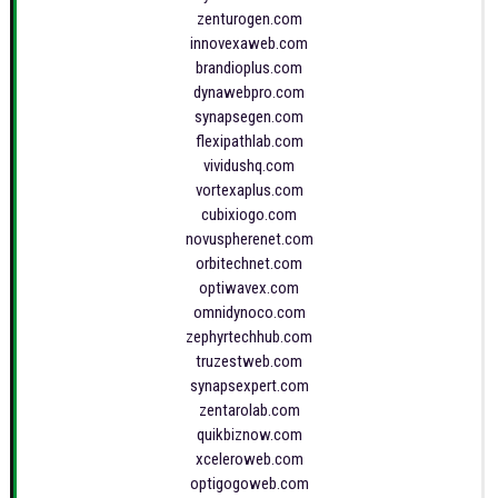
zenturogen.com
innovexaweb.com
brandioplus.com
dynawebpro.com
synapsegen.com
flexipathlab.com
vividushq.com
vortexaplus.com
cubixiogo.com
novuspherenet.com
orbitechnet.com
optiwavex.com
omnidynoco.com
zephyrtechhub.com
truzestweb.com
synapsexpert.com
zentarolab.com
quikbiznow.com
xceleroweb.com
optigogoweb.com