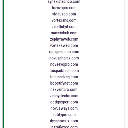
synexistechco.com
truvivopro.com
vividusco.com
vortexahq.com
zenithifyit.com
maxxiohub.com
zephyraweb.com
vortexaweb.com
optigeniusco.com
novuspherex.com
novaevopro.com
trusparktech.com
trubrandzhq.com
boostifynet.com
nexventpro.com
zephyrtechx.com
optigoxpert.com
novuswayz.com
actifypro.com
dynaboostx.com
instaflexco.com