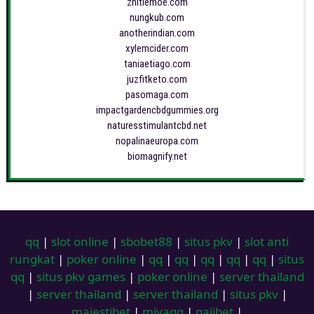
zhitiemoe.com
nungkub.com
anotherindian.com
xylemcider.com
taniaetiago.com
juzfitketo.com
pasomaga.com
impactgardencbdgummies.org
naturesstimulantcbd.net
nopalinaeuropa.com
biomagnify.net
qq
|
slot online
|
sbobet88
|
situs pkv
|
slot anti
rungkat
|
poker online
|
qq
|
qq
|
qq
|
qq
|
qq
|
situs
qq
|
situs pkv games
|
poker online
|
server thailand
|
server thailand
|
server thailand
|
situs pkv
|
majestibet
|
miyaqq
|
gajibet
|