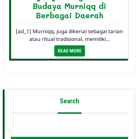
Budaya Murniqq di
Berbagai Daerah
[ad_1] Murniqq, juga dikenal sebagai tarian
atau ritual tradisional, memiliki…
READ MORE
Search