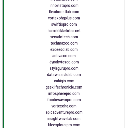
innovistapro.com
flexiboostlab.com
vortexohqplus.com
swiftiopro.com
hamilelikbelirtisi.net
versalotech.com
techmaxco.com
exceedolab.com
activaxio.com
dynabytesco.com
stylegurupro.com
datawizardslab.com
cubiqio.com
geeklifechronicle.com
infospherepro.com
foodiesavorpro.com
vortexohq.com
epicadventurepro.com
insightwavelab.com
lifeexplorerpro.com