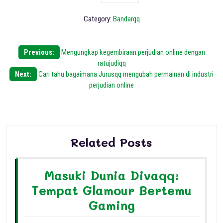
Category:
Bandarqq
Post
Previous:
Mengungkap kegembiraan perjudian online dengan
ratujudiqq
navigation
Next:
Cari tahu bagaimana Jurusqq mengubah permainan di industri
perjudian online
Related Posts
Masuki Dunia Divaqq:
Tempat Glamour Bertemu
Gaming