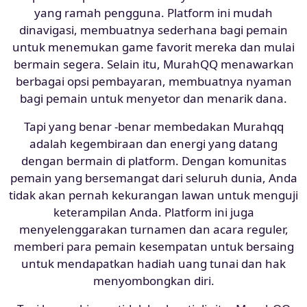
yang ramah pengguna. Platform ini mudah
dinavigasi, membuatnya sederhana bagi pemain
untuk menemukan game favorit mereka dan mulai
bermain segera. Selain itu, MurahQQ menawarkan
berbagai opsi pembayaran, membuatnya nyaman
bagi pemain untuk menyetor dan menarik dana.
Tapi yang benar -benar membedakan Murahqq
adalah kegembiraan dan energi yang datang
dengan bermain di platform. Dengan komunitas
pemain yang bersemangat dari seluruh dunia, Anda
tidak akan pernah kekurangan lawan untuk menguji
keterampilan Anda. Platform ini juga
menyelenggarakan turnamen dan acara reguler,
memberi para pemain kesempatan untuk bersaing
untuk mendapatkan hadiah uang tunai dan hak
menyombongkan diri.