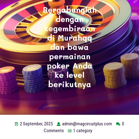
Bergabunglah
dengan
kegembiraan
di Murahqq
dan bawa
permainan
poker Anda
ke level
berikutnya
2 September, 2025
admin@magcircuitplus.com
0
Comments
1 category