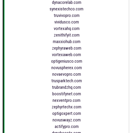
dynacorelab.com
synexistechco.com
truvivopro.com
vividusco.com
vortexahq.com
zenithifyit.com
maxxiohub.com
zephyraweb.com
vortexaweb.com
optigeniusco.com
novuspherex.com
novaevopro.com
trusparktech.com
trubrandzhq.com
boostifynet.com
nexventpro.com
zephyrtechx.com
optigoxpert.com
novuswayz.com
actifypro.com