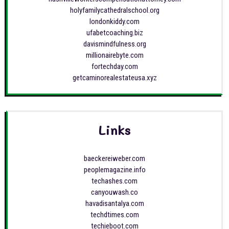
holyfamilycathedralschool.org
londonkiddy.com
ufabetcoaching.biz
davismindfulness.org
millionairebyte.com
fortechday.com
getcaminorealestateusa.xyz
Links
baeckereiweber.com
peoplemagazine.info
techashes.com
canyouwash.co
havadisantalya.com
techdtimes.com
techieboot.com