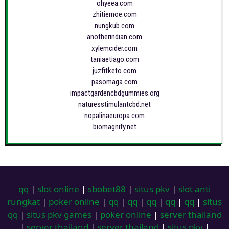
ohyeea.com
zhitiemoe.com
nungkub.com
anotherindian.com
xylemcider.com
taniaetiago.com
juzfitketo.com
pasomaga.com
impactgardencbdgummies.org
naturesstimulantcbd.net
nopalinaeuropa.com
biomagnify.net
qq
|
slot online
|
sbobet88
|
situs pkv
|
slot anti
rungkat
|
poker online
|
qq
|
qq
|
qq
|
qq
|
qq
|
situs
qq
|
situs pkv games
|
poker online
|
server thailand
|
server thailand
|
server thailand
|
situs pkv
|