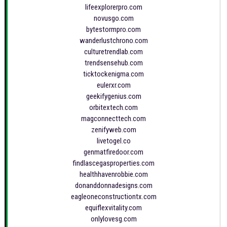
lifeexplorerpro.com
novusgo.com
bytestormpro.com
wanderlustchrono.com
culturetrendlab.com
trendsensehub.com
ticktockenigma.com
eulerxr.com
geekifygenius.com
orbitextech.com
magconnecttech.com
zenifyweb.com
livetogel.co
genmatfiredoor.com
findlascegasproperties.com
healthhavenrobbie.com
donanddonnadesigns.com
eagleoneconstructiontx.com
equiflexvitality.com
onlylovesg.com