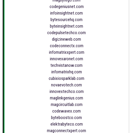
magbytego.com
codegeniusnet.com
infoinsightnet.com
bytesourcehq.com
byteinsightnet.com
codepulsetechco.com
digizineweb.com
codeconnectx.com
infomatrixxpert.com
innovexaronet.com
techvistanow.com
infomatrixhq.com
cubixiosparklab.com
novaevotech.com
innovextechco.com
maglinkgenius.com
magcircuitlab.com
codewavex.com
byteboostco.com
elektrabyteco.com
magconnectxpert.com