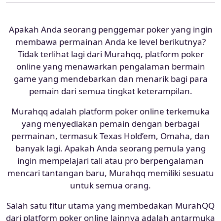
Apakah Anda seorang penggemar poker yang ingin
membawa permainan Anda ke level berikutnya?
Tidak terlihat lagi dari Murahqq, platform poker
online yang menawarkan pengalaman bermain
game yang mendebarkan dan menarik bagi para
pemain dari semua tingkat keterampilan.
Murahqq adalah platform poker online terkemuka
yang menyediakan pemain dengan berbagai
permainan, termasuk Texas Hold’em, Omaha, dan
banyak lagi. Apakah Anda seorang pemula yang
ingin mempelajari tali atau pro berpengalaman
mencari tantangan baru, Murahqq memiliki sesuatu
untuk semua orang.
Salah satu fitur utama yang membedakan MurahQQ
dari platform poker online lainnya adalah antarmuka