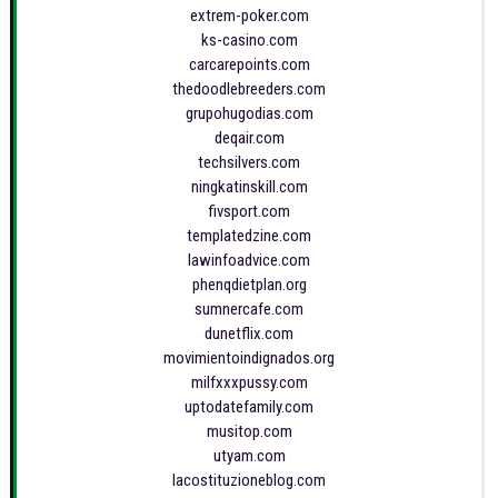
extrem-poker.com
ks-casino.com
carcarepoints.com
thedoodlebreeders.com
grupohugodias.com
deqair.com
techsilvers.com
ningkatinskill.com
fivsport.com
templatedzine.com
lawinfoadvice.com
phenqdietplan.org
sumnercafe.com
dunetflix.com
movimientoindignados.org
milfxxxpussy.com
uptodatefamily.com
musitop.com
utyam.com
lacostituzioneblog.com