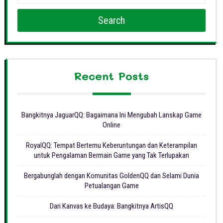
Search
Recent Posts
Bangkitnya JaguarQQ: Bagaimana Ini Mengubah Lanskap Game
Online
RoyalQQ: Tempat Bertemu Keberuntungan dan Keterampilan
untuk Pengalaman Bermain Game yang Tak Terlupakan
Bergabunglah dengan Komunitas GoldenQQ dan Selami Dunia
Petualangan Game
Dari Kanvas ke Budaya: Bangkitnya ArtisQQ