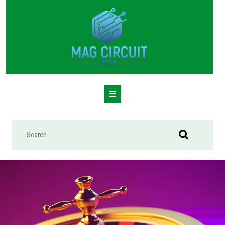
Skip
to
content
Open
Button