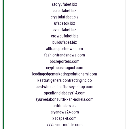
storyufabet.biz
epicufabet.biz
crystalufabet.biz
ufabetok.biz
everufabet.biz
crowdufabet.biz
buildufabet.biz
alltransportnews.com
fashiontrandsnews.com
bbcreporters.com
cryptocasinoguid.com
leadingedgemarketingsolutionsmi.com
kastratigeneralcontractinginc.co
bestwholesalenfljerseysshop.com
openlivinglabdays14.com
ayurvedakonsultti-kari-nokela.com
antitraders.biz
aryanews24.com
xscape-it.com
777azino-mobile.com