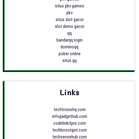
situs pkv games
pkv
situs slot gacor
slot demo gacor
qq
bandarqq login
dominoqq
poker online
situs qq
Links
techtronixhq.com
infogadgethub.com
codelinkitpro.com
techboostgen.com
techsensehub.com