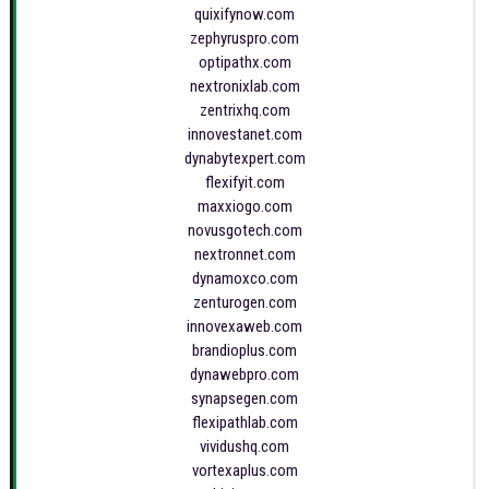
quixifynow.com
zephyruspro.com
optipathx.com
nextronixlab.com
zentrixhq.com
innovestanet.com
dynabytexpert.com
flexifyit.com
maxxiogo.com
novusgotech.com
nextronnet.com
dynamoxco.com
zenturogen.com
innovexaweb.com
brandioplus.com
dynawebpro.com
synapsegen.com
flexipathlab.com
vividushq.com
vortexaplus.com