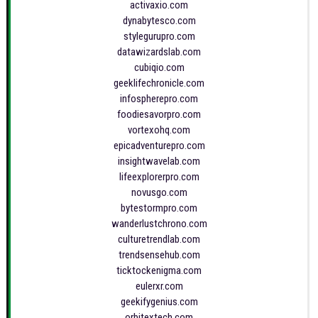
activaxio.com
dynabytesco.com
stylegurupro.com
datawizardslab.com
cubiqio.com
geeklifechronicle.com
infospherepro.com
foodiesavorpro.com
vortexohq.com
epicadventurepro.com
insightwavelab.com
lifeexplorerpro.com
novusgo.com
bytestormpro.com
wanderlustchrono.com
culturetrendlab.com
trendsensehub.com
ticktockenigma.com
eulerxr.com
geekifygenius.com
orbitextech.com