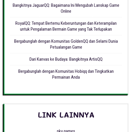
Bangkitnya JaguarQQ: Bagaimana Ini Mengubah Lanskap Game
Online
RoyalQQ: Tempat Bertemu Keberuntungan dan Keterampilan
untuk Pengalaman Bermain Game yang Tak Terlupakan
Bergabunglah dengan Komunitas GoldenQQ dan Selami Dunia
Petualangan Game
Dari Kanvas ke Budaya: Bangkitnya ArtisQQ
Bergabunglah dengan Komunitas Hobiqq dan Tingkatkan
Permainan Anda
LINK LAINNYA
pkv games