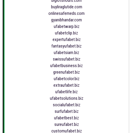
biglotshours.com
buyliraglutide.com
onlinesafemeds.com
gyanibhandar.com
ufabetwarp.biz
ufabetclip.biz
expertufabet.biz
fantasyufabet.biz
ufabetsiam.biz
swissufabet.biz
ufabetbusiness.biz
greenufabet.biz
ufabetcolor.biz
extraufabet.biz
ufabetlife.biz
ufabetsolutions.biz
socialufabet.biz
surfufabet.biz
ufabetbest.biz
sureufabet.biz
customufabet.biz