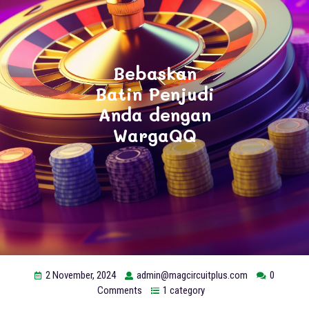
Bebaskan
Batin Penjudi
Anda dengan
WargaQQ
2 November, 2024
admin@magcircuitplus.com
0
Comments
1 category