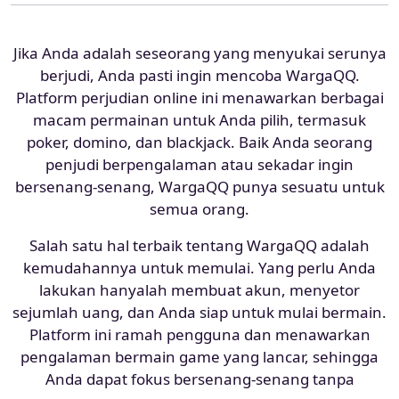
Jika Anda adalah seseorang yang menyukai serunya
berjudi, Anda pasti ingin mencoba WargaQQ.
Platform perjudian online ini menawarkan berbagai
macam permainan untuk Anda pilih, termasuk
poker, domino, dan blackjack. Baik Anda seorang
penjudi berpengalaman atau sekadar ingin
bersenang-senang, WargaQQ punya sesuatu untuk
semua orang.
Salah satu hal terbaik tentang WargaQQ adalah
kemudahannya untuk memulai. Yang perlu Anda
lakukan hanyalah membuat akun, menyetor
sejumlah uang, dan Anda siap untuk mulai bermain.
Platform ini ramah pengguna dan menawarkan
pengalaman bermain game yang lancar, sehingga
Anda dapat fokus bersenang-senang tanpa