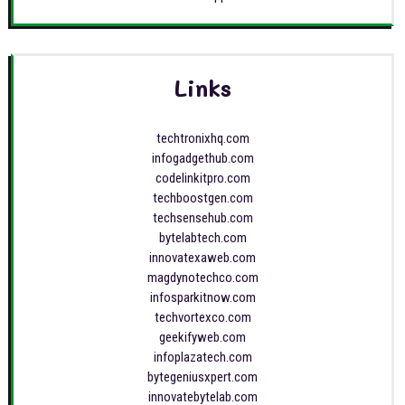
Links
techtronixhq.com
infogadgethub.com
codelinkitpro.com
techboostgen.com
techsensehub.com
bytelabtech.com
innovatexaweb.com
magdynotechco.com
infosparkitnow.com
techvortexco.com
geekifyweb.com
infoplazatech.com
bytegeniusxpert.com
innovatebytelab.com