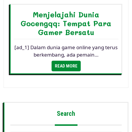
Menjelajahi Dunia
Gocengqq: Tempat Para
Gamer Bersatu
[ad_1] Dalam dunia game online yang terus
berkembang, ada pemain…
READ MORE
Search