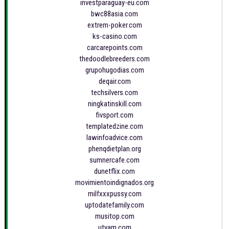
investparaguay-eu.com
bwc88asia.com
extrem-poker.com
ks-casino.com
carcarepoints.com
thedoodlebreeders.com
grupohugodias.com
deqair.com
techsilvers.com
ningkatinskill.com
fivsport.com
templatedzine.com
lawinfoadvice.com
phenqdietplan.org
sumnercafe.com
dunetflix.com
movimientoindignados.org
milfxxxpussy.com
uptodatefamily.com
musitop.com
utyam.com