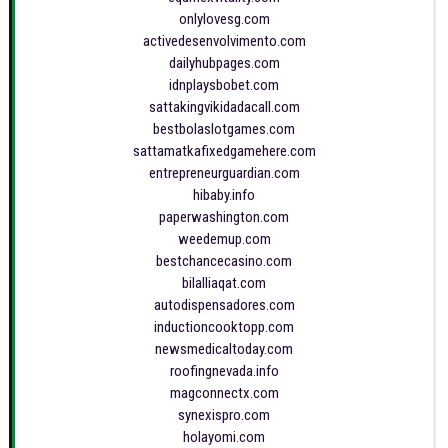
onlylovesg.com
activedesenvolvimento.com
dailyhubpages.com
idnplaysbobet.com
sattakingvikidadacall.com
bestbolaslotgames.com
sattamatkafixedgamehere.com
entrepreneurguardian.com
hibaby.info
paperwashington.com
weedemup.com
bestchancecasino.com
bilalliaqat.com
autodispensadores.com
inductioncooktopp.com
newsmedicaltoday.com
roofingnevada.info
magconnectx.com
synexispro.com
holayomi.com