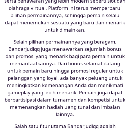
serta penawaran yang lebih modern seperti slot dan
olahraga virtual. Platform ini terus memperbarui
pilihan permainannya, sehingga pemain selalu
dapat menemukan sesuatu yang baru dan menarik
untuk dimainkan.
Selain pilihan permainannya yang beragam,
Bandarjudiqq juga menawarkan sejumlah bonus
dan promosi yang menarik bagi para pemain untuk
memanfaatkannya. Dari bonus selamat datang
untuk pemain baru hingga promosi reguler untuk
pelanggan yang loyal, ada banyak peluang untuk
meningkatkan kemenangan Anda dan menikmati
gameplay yang lebih menarik. Pemain juga dapat
berpartisipasi dalam turnamen dan kompetisi untuk
memenangkan hadiah uang tunai dan imbalan
lainnya.
Salah satu fitur utama Bandarjudiqq adalah