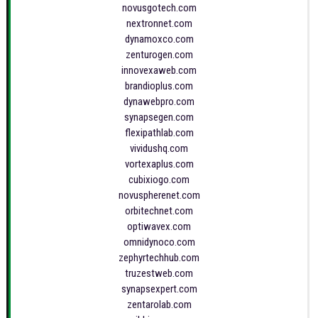
novusgotech.com
nextronnet.com
dynamoxco.com
zenturogen.com
innovexaweb.com
brandioplus.com
dynawebpro.com
synapsegen.com
flexipathlab.com
vividushq.com
vortexaplus.com
cubixiogo.com
novuspherenet.com
orbitechnet.com
optiwavex.com
omnidynoco.com
zephyrtechhub.com
truzestweb.com
synapsexpert.com
zentarolab.com