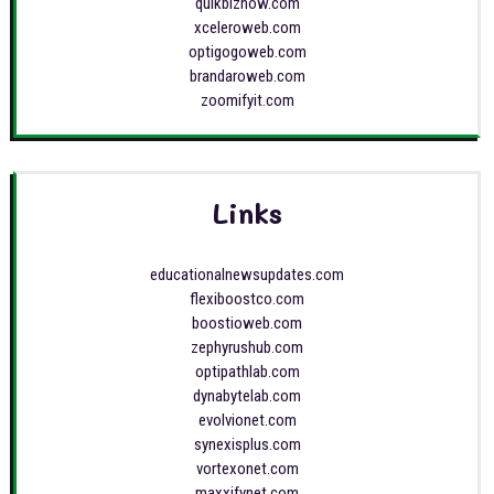
quikbiznow.com
xceleroweb.com
optigogoweb.com
brandaroweb.com
zoomifyit.com
Links
educationalnewsupdates.com
flexiboostco.com
boostioweb.com
zephyrushub.com
optipathlab.com
dynabytelab.com
evolvionet.com
synexisplus.com
vortexonet.com
maxxifynet.com