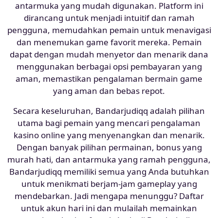
antarmuka yang mudah digunakan. Platform ini
dirancang untuk menjadi intuitif dan ramah
pengguna, memudahkan pemain untuk menavigasi
dan menemukan game favorit mereka. Pemain
dapat dengan mudah menyetor dan menarik dana
menggunakan berbagai opsi pembayaran yang
aman, memastikan pengalaman bermain game
yang aman dan bebas repot.
Secara keseluruhan, Bandarjudiqq adalah pilihan
utama bagi pemain yang mencari pengalaman
kasino online yang menyenangkan dan menarik.
Dengan banyak pilihan permainan, bonus yang
murah hati, dan antarmuka yang ramah pengguna,
Bandarjudiqq memiliki semua yang Anda butuhkan
untuk menikmati berjam-jam gameplay yang
mendebarkan. Jadi mengapa menunggu? Daftar
untuk akun hari ini dan mulailah memainkan