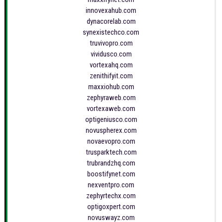
innovexahub.com
dynacorelab.com
synexistechco.com
truvivopro.com
vividusco.com
vortexahq.com
zenithifyit.com
maxxiohub.com
zephyraweb.com
vortexaweb.com
optigeniusco.com
novuspherex.com
novaevopro.com
trusparktech.com
trubrandzhq.com
boostifynet.com
nexventpro.com
zephyrtechx.com
optigoxpert.com
novuswayz.com