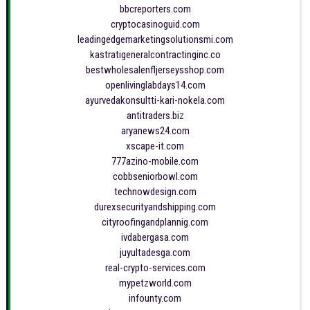
bbcreporters.com
cryptocasinoguid.com
leadingedgemarketingsolutionsmi.com
kastratigeneralcontractinginc.co
bestwholesalenfljerseysshop.com
openlivinglabdays14.com
ayurvedakonsultti-kari-nokela.com
antitraders.biz
aryanews24.com
xscape-it.com
777azino-mobile.com
cobbseniorbowl.com
technowdesign.com
durexsecurityandshipping.com
cityroofingandplannig.com
ivdabergasa.com
juyultadesga.com
real-crypto-services.com
mypetzworld.com
infounty.com